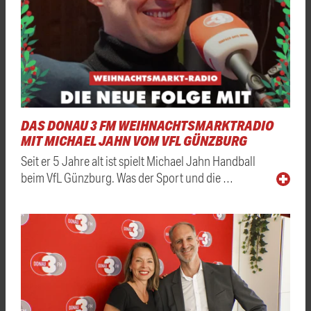
DAS DONAU 3 FM WEIHNACHTSMARKTRADIO
MIT MICHAEL JAHN VOM VFL GÜNZBURG
Seit er 5 Jahre alt ist spielt Michael Jahn Handball
beim VfL Günzburg. Was der Sport und die …