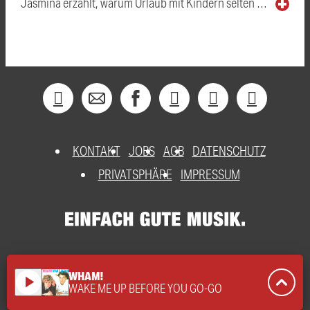
Jasmina erzählt, warum Urlaub mit Kindern selten …
KONTAKT
JOBS
AGB
DATENSCHUTZ
PRIVATSPHÄRE
IMPRESSUM
WHAM!
play_arrow
WAKE ME UP BEFORE YOU GO-GO