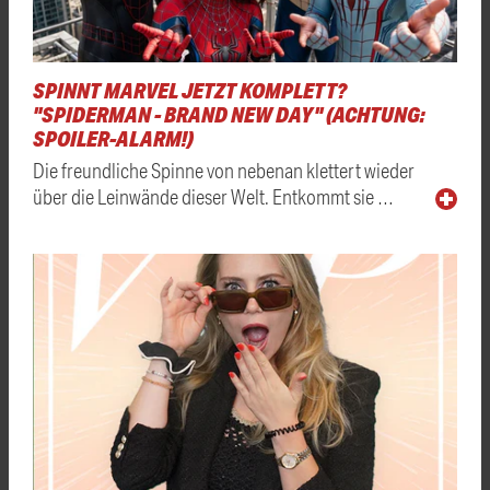
SPINNT MARVEL JETZT KOMPLETT?
"SPIDERMAN - BRAND NEW DAY" (ACHTUNG:
SPOILER-ALARM!)
Die freundliche Spinne von nebenan klettert wieder
über die Leinwände dieser Welt. Entkommt sie …