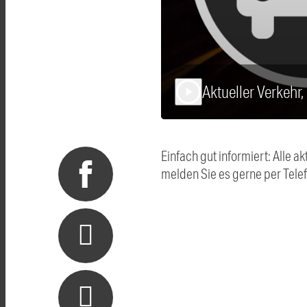
Aktueller Verkehr,
play_arrow
Einfach gut informiert: Alle
melden Sie es gerne per Tel