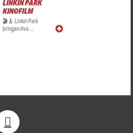
LINKIN PARK
KINOFILM
🎬🎸 Linkin Park
bringen ihre …