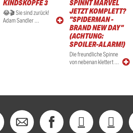
KINDSKÖPFE 3
SPINNT MARVEL
RADIO
JETZT KOMPLETT?
😂🎬 Sie sind zurück!
"SPIDERMAN -
Adam Sandler …
BRAND NEW DAY"
(ACHTUNG:
SPOILER-ALARM!)
Die freundliche Spinne
von nebenan klettert …