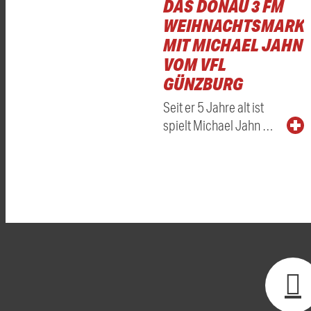
DAS DONAU 3 FM
WEIHNACHTSMARKT
MIT MICHAEL JAHN
VOM VFL
GÜNZBURG
Seit er 5 Jahre alt ist
spielt Michael Jahn …