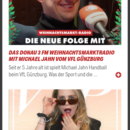
DAS DONAU 3 FM WEIHNACHTSMARKTRADIO
MIT MICHAEL JAHN VOM VFL GÜNZBURG
Seit er 5 Jahre alt ist spielt Michael Jahn Handball
beim VfL Günzburg. Was der Sport und die …