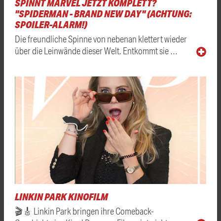
SPINNT MARVEL JETZT KOMPLETT?
"SPIDERMAN - BRAND NEW DAY" (ACHTUNG:
SPOILER-ALARM!)
Die freundliche Spinne von nebenan klettert wieder
über die Leinwände dieser Welt. Entkommt sie …
LINKIN PARK KINOFILM
🎬🎸 Linkin Park bringen ihre Comeback-