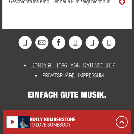
Geschichte ins Kino! Der neue Film zeigt nicht nur …
KONTAKT
JOBS
AGB
DATENSCHUTZ
PRIVATSPHÄRE
IMPRESSUM
HOLLY HUMBERSTONE
play_arrow
TO LOVE SOMEBODY