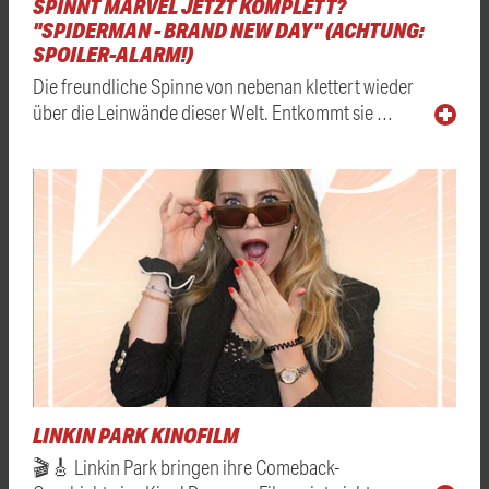
SPINNT MARVEL JETZT KOMPLETT?
"SPIDERMAN - BRAND NEW DAY" (ACHTUNG:
SPOILER-ALARM!)
Die freundliche Spinne von nebenan klettert wieder
über die Leinwände dieser Welt. Entkommt sie …
LINKIN PARK KINOFILM
🎬🎸 Linkin Park bringen ihre Comeback-