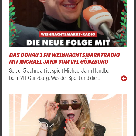
DAS DONAU 3 FM WEIHNACHTSMARKTRADIO
MIT MICHAEL JAHN VOM VFL GÜNZBURG
Seit er 5 Jahre alt ist spielt Michael Jahn Handball
beim VfL Günzburg. Was der Sport und die …