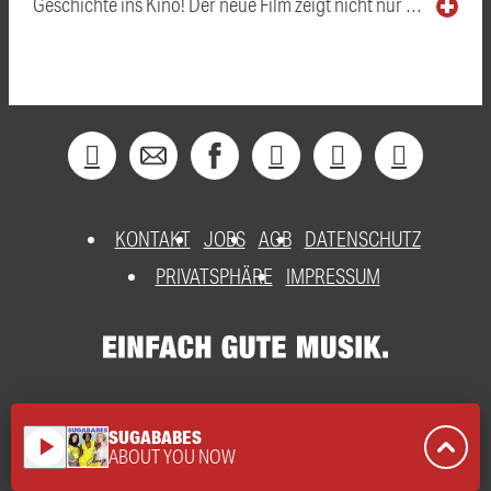
Geschichte ins Kino! Der neue Film zeigt nicht nur …
KONTAKT
JOBS
AGB
DATENSCHUTZ
PRIVATSPHÄRE
IMPRESSUM
SUGABABES
play_arrow
ABOUT YOU NOW