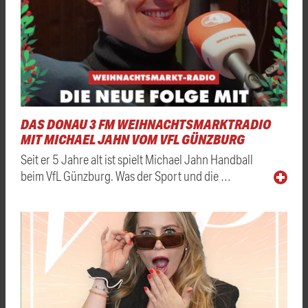
DAS DONAU 3 FM WEIHNACHTSMARKTRADIO
MIT MICHAEL JAHN VOM VFL GÜNZBURG
Seit er 5 Jahre alt ist spielt Michael Jahn Handball
beim VfL Günzburg. Was der Sport und die …