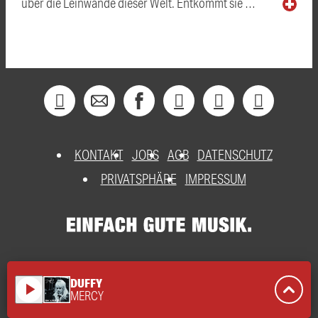
über die Leinwände dieser Welt. Entkommt sie …
KONTAKT
JOBS
AGB
DATENSCHUTZ
PRIVATSPHÄRE
IMPRESSUM
DUFFY
play_arrow
MERCY