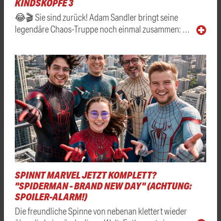
KINDSKÖPFE 3
😂🎬 Sie sind zurück! Adam Sandler bringt seine
legendäre Chaos-Truppe noch einmal zusammen: …
SPINNT MARVEL JETZT KOMPLETT?
"SPIDERMAN - BRAND NEW DAY" (ACHTUNG:
SPOILER-ALARM!)
Die freundliche Spinne von nebenan klettert wieder