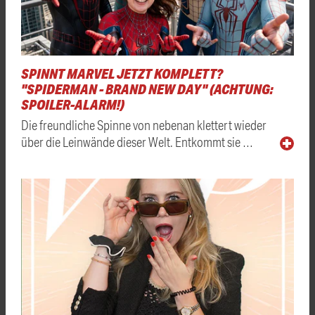
SPINNT MARVEL JETZT KOMPLETT?
"SPIDERMAN - BRAND NEW DAY" (ACHTUNG:
SPOILER-ALARM!)
Die freundliche Spinne von nebenan klettert wieder
über die Leinwände dieser Welt. Entkommt sie …