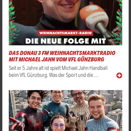
DAS DONAU 3 FM WEIHNACHTSMARKTRADIO
MIT MICHAEL JAHN VOM VFL GÜNZBURG
Seit er 5 Jahre alt ist spielt Michael Jahn Handball
beim VfL Günzburg. Was der Sport und die …