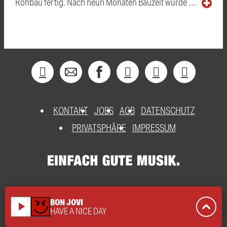
Rohbau fertig. Nach neun Monaten Bauzeit wurde …
KONTAKT
JOBS
AGB
DATENSCHUTZ
PRIVATSPHÄRE
IMPRESSUM
BON JOVI
play_arrow
HAVE A NICE DAY