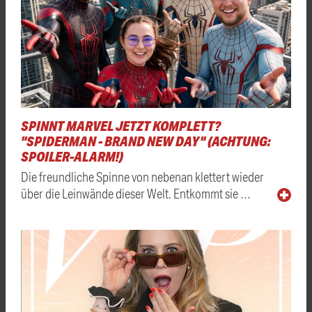
SPINNT MARVEL JETZT KOMPLETT?
"SPIDERMAN - BRAND NEW DAY" (ACHTUNG:
SPOILER-ALARM!)
Die freundliche Spinne von nebenan klettert wieder
über die Leinwände dieser Welt. Entkommt sie …