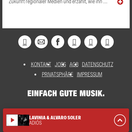
Zukunft regionaler Medien und erzählt, wie ihn …
KONTAKT
JOBS
AGB
DATENSCHUTZ
PRIVATSPHÄRE
IMPRESSUM
LAVINIA & ALVARO SOLER
play_arrow
ADIÓS