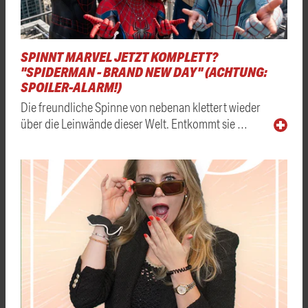
SPINNT MARVEL JETZT KOMPLETT?
"SPIDERMAN - BRAND NEW DAY" (ACHTUNG:
SPOILER-ALARM!)
Die freundliche Spinne von nebenan klettert wieder
über die Leinwände dieser Welt. Entkommt sie …