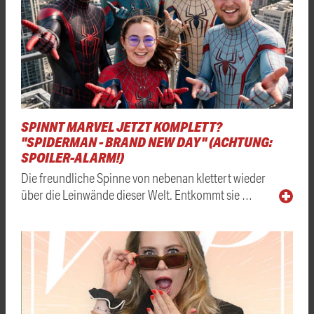
SPINNT MARVEL JETZT KOMPLETT?
"SPIDERMAN - BRAND NEW DAY" (ACHTUNG:
SPOILER-ALARM!)
Die freundliche Spinne von nebenan klettert wieder
über die Leinwände dieser Welt. Entkommt sie …