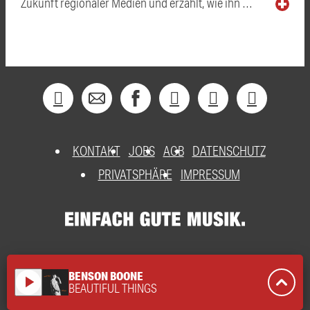
Zukunft regionaler Medien und erzählt, wie ihn …
KONTAKT
JOBS
AGB
DATENSCHUTZ
PRIVATSPHÄRE
IMPRESSUM
BENSON BOONE
play_arrow
BEAUTIFUL THINGS