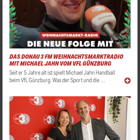
DAS DONAU 3 FM WEIHNACHTSMARKTRADIO
MIT MICHAEL JAHN VOM VFL GÜNZBURG
Seit er 5 Jahre alt ist spielt Michael Jahn Handball
beim VfL Günzburg. Was der Sport und die …