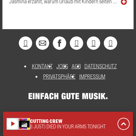
Jasmina erzählt, warum Urlaub mit Kindern selten …
KONTAKT
JOBS
AGB
DATENSCHUTZ
PRIVATSPHÄRE
IMPRESSUM
CUTTING CREW
play_arrow
(I JUST) DIED IN YOUR ARMS TONIGHT