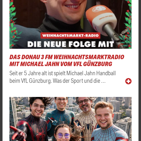
DAS DONAU 3 FM WEIHNACHTSMARKTRADIO
MIT MICHAEL JAHN VOM VFL GÜNZBURG
Seit er 5 Jahre alt ist spielt Michael Jahn Handball
beim VfL Günzburg. Was der Sport und die …