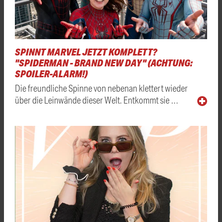
SPINNT MARVEL JETZT KOMPLETT?
"SPIDERMAN - BRAND NEW DAY" (ACHTUNG:
SPOILER-ALARM!)
Die freundliche Spinne von nebenan klettert wieder
über die Leinwände dieser Welt. Entkommt sie …