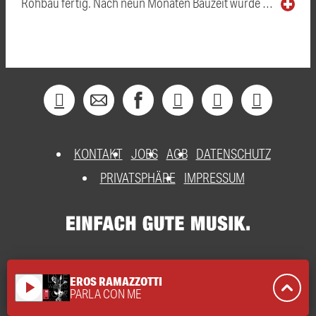
Rohbau fertig. Nach neun Monaten Bauzeit wurde …
KONTAKT
JOBS
AGB
DATENSCHUTZ
PRIVATSPHÄRE
IMPRESSUM
EROS RAMAZZOTTI
play_arrow
PARLA CON ME