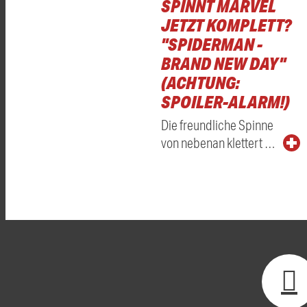
SPINNT MARVEL
JETZT KOMPLETT?
"SPIDERMAN -
BRAND NEW DAY"
(ACHTUNG:
SPOILER-ALARM!)
Die freundliche Spinne
von nebenan klettert …