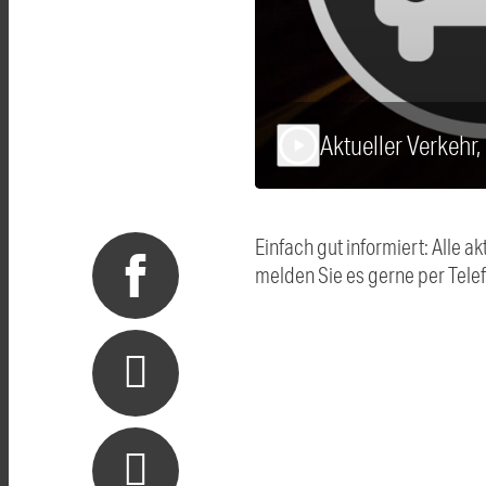
Aktueller Verkehr
play_arrow
Einfach gut informiert: Alle
melden Sie es gerne per Tel