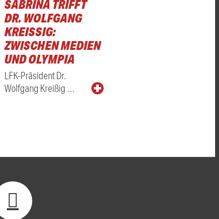
SABRINA TRIFFT
DR. WOLFGANG
KREISSIG: Z
WISCHEN MEDIEN U
ND OLYMPIA
LFK-Präsident Dr.
Wolfgang Kreißig …