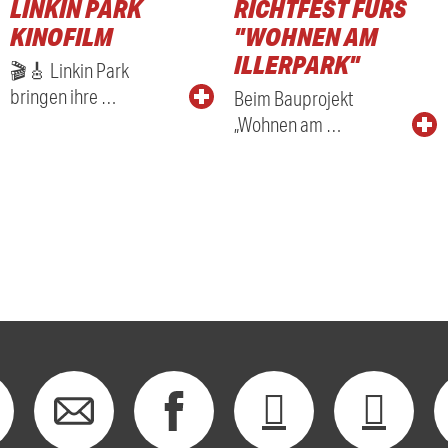
LINKIN PARK
RICHTFEST FÜRS
KINOFILM
"WOHNEN AM
ILLERPARK"
🎬🎸 Linkin Park
bringen ihre …
Beim Bauprojekt
„Wohnen am …