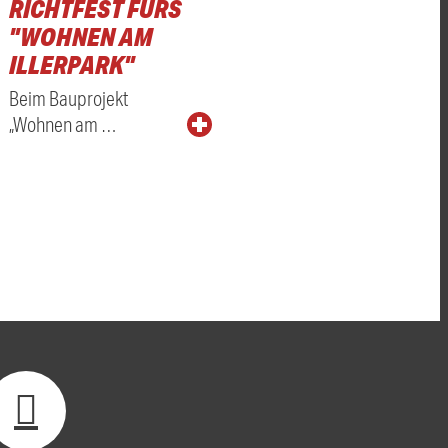
RICHTFEST FÜRS
"WOHNEN AM
ILLERPARK"
Beim Bauprojekt
„Wohnen am …