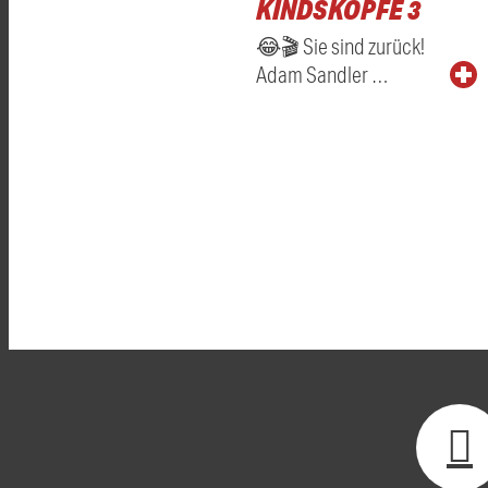
KINDSKÖPFE 3
😂🎬 Sie sind zurück!
Adam Sandler …