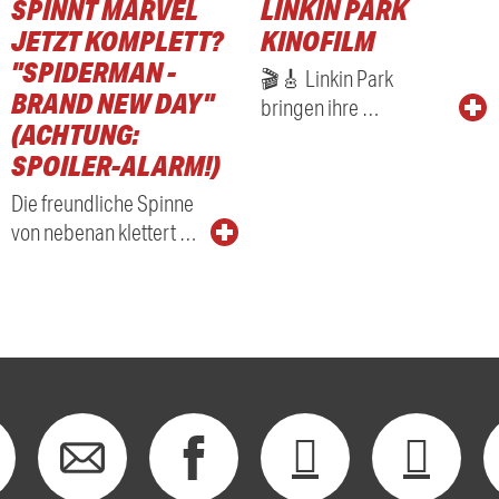
SPINNT MARVEL
LINKIN PARK
JETZT KOMPLETT?
KINOFILM
"SPIDERMAN -
🎬🎸 Linkin Park
BRAND NEW DAY"
bringen ihre …
(ACHTUNG:
SPOILER-ALARM!)
Die freundliche Spinne
von nebenan klettert …