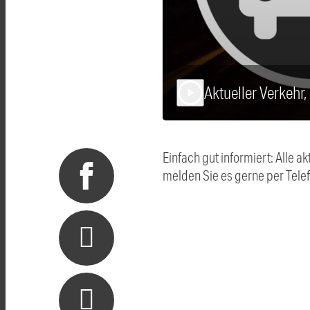
Aktueller Verkehr
play_arrow
Einfach gut informiert: Alle
melden Sie es gerne per Tel