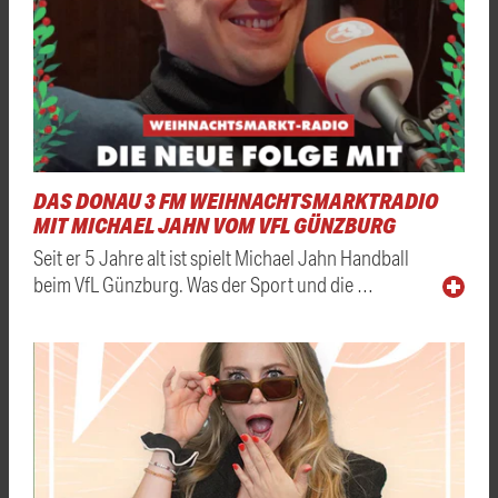
DAS DONAU 3 FM WEIHNACHTSMARKTRADIO
MIT MICHAEL JAHN VOM VFL GÜNZBURG
Seit er 5 Jahre alt ist spielt Michael Jahn Handball
beim VfL Günzburg. Was der Sport und die …