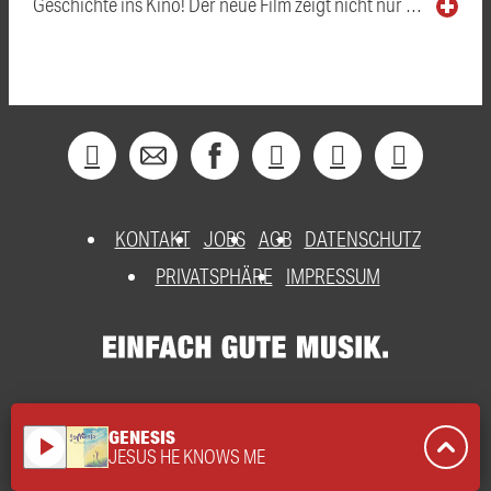
Geschichte ins Kino! Der neue Film zeigt nicht nur …
KONTAKT
JOBS
AGB
DATENSCHUTZ
PRIVATSPHÄRE
IMPRESSUM
GENESIS
play_arrow
JESUS HE KNOWS ME