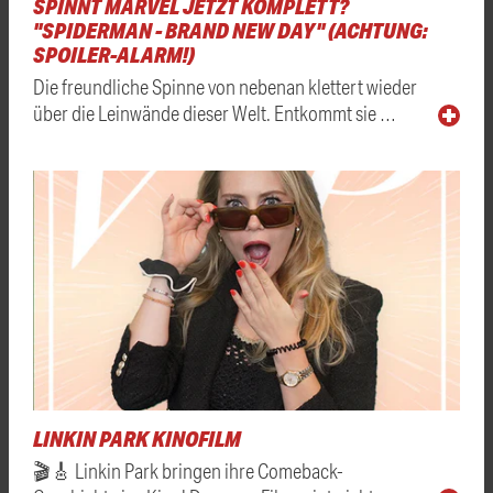
SPINNT MARVEL JETZT KOMPLETT?
"SPIDERMAN - BRAND NEW DAY" (ACHTUNG:
SPOILER-ALARM!)
Die freundliche Spinne von nebenan klettert wieder
über die Leinwände dieser Welt. Entkommt sie …
LINKIN PARK KINOFILM
🎬🎸 Linkin Park bringen ihre Comeback-