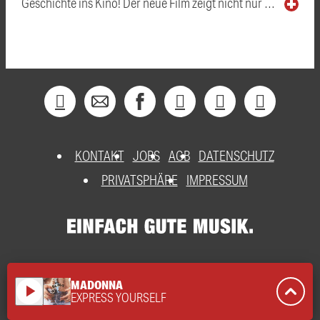
Geschichte ins Kino! Der neue Film zeigt nicht nur …
KONTAKT
JOBS
AGB
DATENSCHUTZ
PRIVATSPHÄRE
IMPRESSUM
MADONNA
play_arrow
EXPRESS YOURSELF