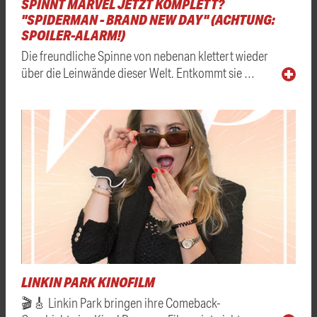
SPINNT MARVEL JETZT KOMPLETT?
"SPIDERMAN - BRAND NEW DAY" (ACHTUNG:
SPOILER-ALARM!)
Die freundliche Spinne von nebenan klettert wieder
über die Leinwände dieser Welt. Entkommt sie …
LINKIN PARK KINOFILM
🎬🎸 Linkin Park bringen ihre Comeback-