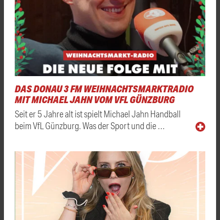
DAS DONAU 3 FM WEIHNACHTSMARKTRADIO
MIT MICHAEL JAHN VOM VFL GÜNZBURG
Seit er 5 Jahre alt ist spielt Michael Jahn Handball
beim VfL Günzburg. Was der Sport und die …