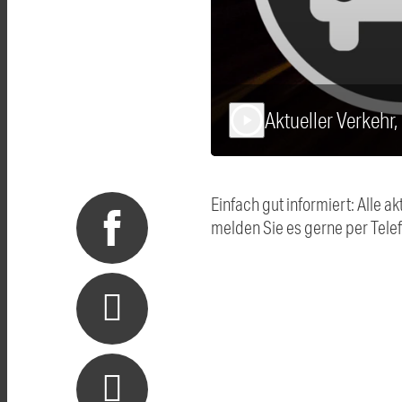
Aktueller Verkehr
play_arrow
Einfach gut informiert: Alle
melden Sie es gerne per Tel