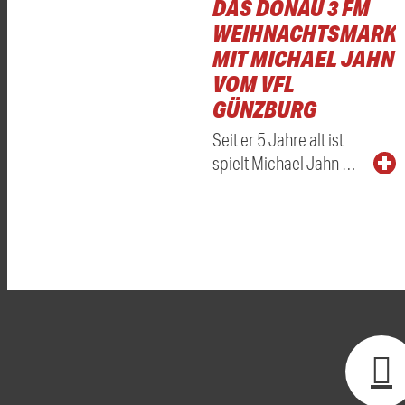
DAS DONAU 3 FM
WEIHNACHTSMARKT
MIT MICHAEL JAHN
VOM VFL
GÜNZBURG
Seit er 5 Jahre alt ist
spielt Michael Jahn …