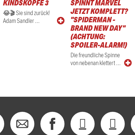
KINDSKÖPFE 3
SPINNT MARVEL
RADIO
JETZT KOMPLETT?
😂🎬 Sie sind zurück!
"SPIDERMAN -
Adam Sandler …
BRAND NEW DAY"
(ACHTUNG:
SPOILER-ALARM!)
Die freundliche Spinne
von nebenan klettert …