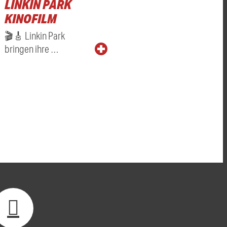
LINKIN PARK
KINOFILM
🎬🎸 Linkin Park
bringen ihre …