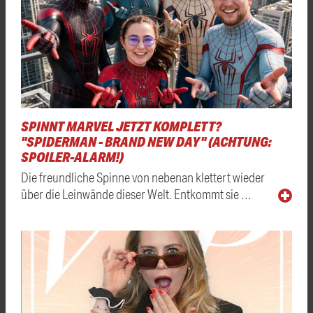
SPINNT MARVEL JETZT KOMPLETT?
"SPIDERMAN - BRAND NEW DAY" (ACHTUNG:
SPOILER-ALARM!)
Die freundliche Spinne von nebenan klettert wieder
über die Leinwände dieser Welt. Entkommt sie …