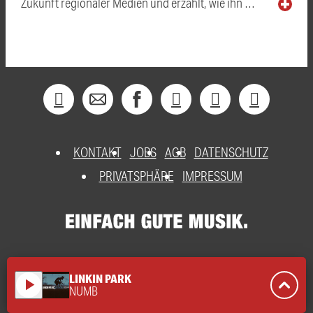
Zukunft regionaler Medien und erzählt, wie ihn …
KONTAKT
JOBS
AGB
DATENSCHUTZ
PRIVATSPHÄRE
IMPRESSUM
LINKIN PARK
play_arrow
NUMB