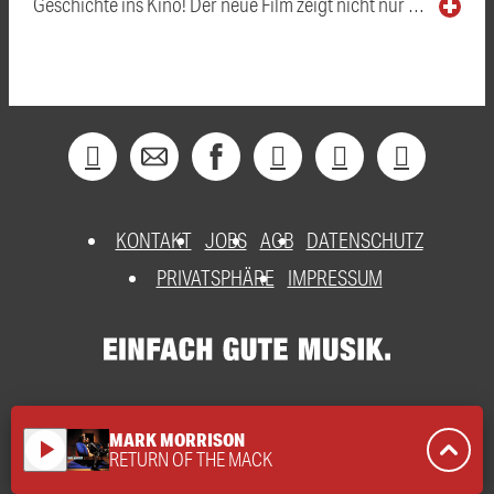
Geschichte ins Kino! Der neue Film zeigt nicht nur …
KONTAKT
JOBS
AGB
DATENSCHUTZ
PRIVATSPHÄRE
IMPRESSUM
MARK MORRISON
play_arrow
RETURN OF THE MACK