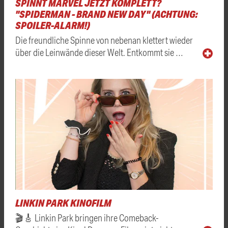
SPINNT MARVEL JETZT KOMPLETT?
"SPIDERMAN - BRAND NEW DAY" (ACHTUNG:
SPOILER-ALARM!)
Die freundliche Spinne von nebenan klettert wieder
über die Leinwände dieser Welt. Entkommt sie …
LINKIN PARK KINOFILM
🎬🎸 Linkin Park bringen ihre Comeback-