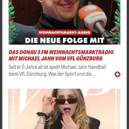
DAS DONAU 3 FM WEIHNACHTSMARKTRADIO
MIT MICHAEL JAHN VOM VFL GÜNZBURG
Seit er 5 Jahre alt ist spielt Michael Jahn Handball
beim VfL Günzburg. Was der Sport und die …