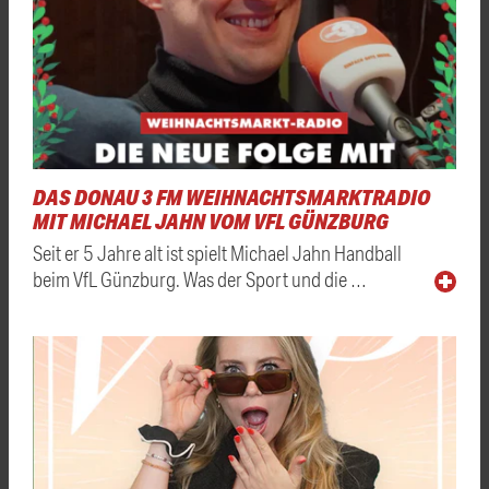
DAS DONAU 3 FM WEIHNACHTSMARKTRADIO
MIT MICHAEL JAHN VOM VFL GÜNZBURG
Seit er 5 Jahre alt ist spielt Michael Jahn Handball
beim VfL Günzburg. Was der Sport und die …