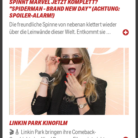
SPINNT MARVEL JETZT KOMPLETT?
"SPIDERMAN - BRAND NEW DAY" (ACHTUNG:
SPOILER-ALARM!)
Die freundliche Spinne von nebenan klettert wieder
über die Leinwände dieser Welt. Entkommt sie …
LINKIN PARK KINOFILM
🎬🎸 Linkin Park bringen ihre Comeback-