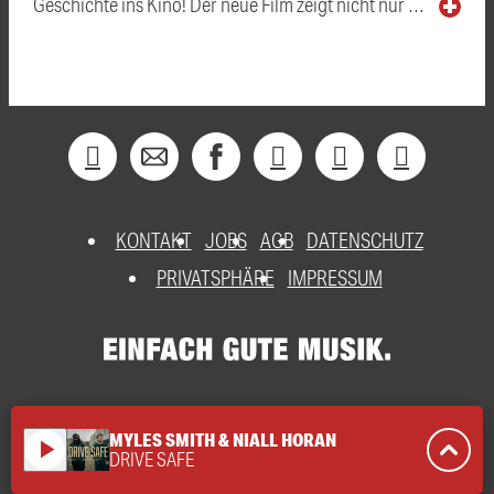
Geschichte ins Kino! Der neue Film zeigt nicht nur …
KONTAKT
JOBS
AGB
DATENSCHUTZ
PRIVATSPHÄRE
IMPRESSUM
MYLES SMITH & NIALL HORAN
play_arrow
DRIVE SAFE