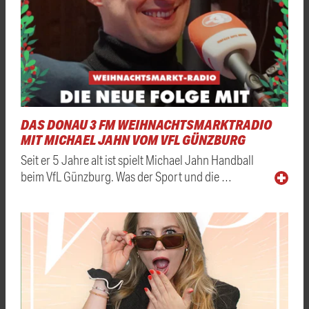
DAS DONAU 3 FM WEIHNACHTSMARKTRADIO
MIT MICHAEL JAHN VOM VFL GÜNZBURG
Seit er 5 Jahre alt ist spielt Michael Jahn Handball
beim VfL Günzburg. Was der Sport und die …