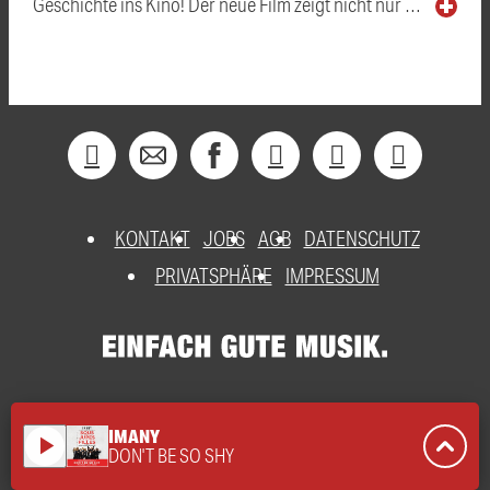
Geschichte ins Kino! Der neue Film zeigt nicht nur …
KONTAKT
JOBS
AGB
DATENSCHUTZ
PRIVATSPHÄRE
IMPRESSUM
IMANY
play_arrow
DON'T BE SO SHY