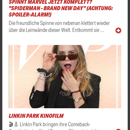
SPINNT MARVEL JETZT KOMPLETT?
"SPIDERMAN - BRAND NEW DAY" (ACHTUNG:
SPOILER-ALARM!)
Die freundliche Spinne von nebenan klettert wieder
über die Leinwände dieser Welt. Entkommt sie …
LINKIN PARK KINOFILM
🎬🎸 Linkin Park bringen ihre Comeback-