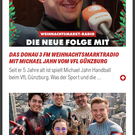
DAS DONAU 3 FM WEIHNACHTSMARKTRADIO
MIT MICHAEL JAHN VOM VFL GÜNZBURG
Seit er 5 Jahre alt ist spielt Michael Jahn Handball
beim VfL Günzburg. Was der Sport und die …