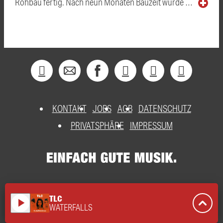
Rohbau fertig. Nach neun Monaten Bauzeit wurde …
KONTAKT
JOBS
AGB
DATENSCHUTZ
PRIVATSPHÄRE
IMPRESSUM
TLC
play_arrow
WATERFALLS