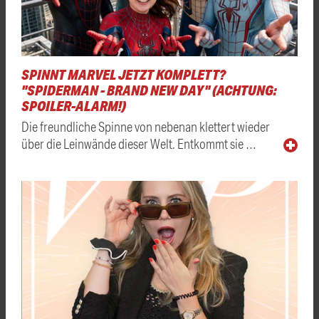
SPINNT MARVEL JETZT KOMPLETT?
"SPIDERMAN - BRAND NEW DAY" (ACHTUNG:
SPOILER-ALARM!)
Die freundliche Spinne von nebenan klettert wieder
über die Leinwände dieser Welt. Entkommt sie …