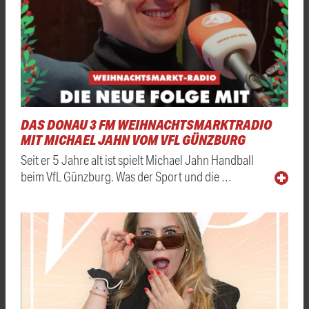
DAS DONAU 3 FM WEIHNACHTSMARKTRADIO
MIT MICHAEL JAHN VOM VFL GÜNZBURG
Seit er 5 Jahre alt ist spielt Michael Jahn Handball
beim VfL Günzburg. Was der Sport und die …