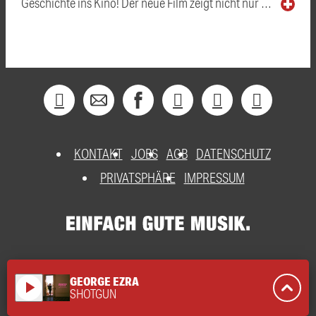
Geschichte ins Kino! Der neue Film zeigt nicht nur …
KONTAKT
JOBS
AGB
DATENSCHUTZ
PRIVATSPHÄRE
IMPRESSUM
GEORGE EZRA
play_arrow
SHOTGUN