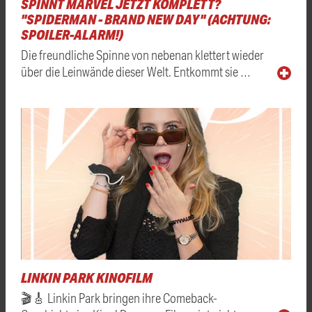
SPINNT MARVEL JETZT KOMPLETT?
"SPIDERMAN - BRAND NEW DAY" (ACHTUNG:
SPOILER-ALARM!)
Die freundliche Spinne von nebenan klettert wieder
über die Leinwände dieser Welt. Entkommt sie …
LINKIN PARK KINOFILM
🎬🎸 Linkin Park bringen ihre Comeback-