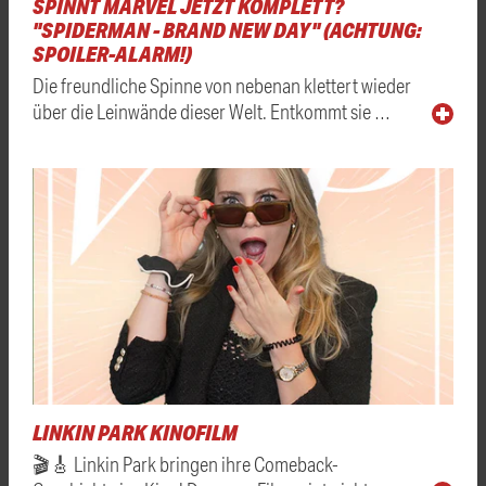
SPINNT MARVEL JETZT KOMPLETT?
"SPIDERMAN - BRAND NEW DAY" (ACHTUNG:
SPOILER-ALARM!)
Die freundliche Spinne von nebenan klettert wieder
über die Leinwände dieser Welt. Entkommt sie …
LINKIN PARK KINOFILM
🎬🎸 Linkin Park bringen ihre Comeback-