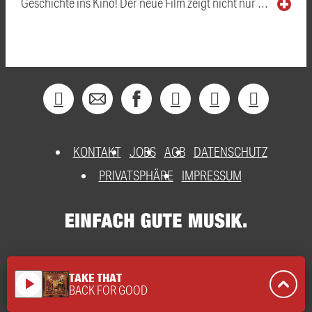
Geschichte ins Kino! Der neue Film zeigt nicht nur …
KONTAKT
JOBS
AGB
DATENSCHUTZ
PRIVATSPHÄRE
IMPRESSUM
TAKE THAT
play_arrow
BACK FOR GOOD