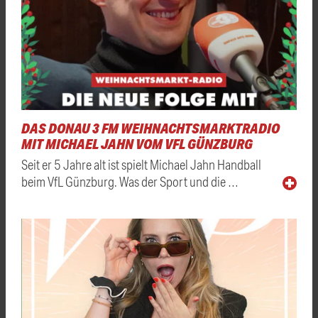
DAS DONAU 3 FM WEIHNACHTSMARKTRADIO
MIT MICHAEL JAHN VOM VFL GÜNZBURG
Seit er 5 Jahre alt ist spielt Michael Jahn Handball
beim VfL Günzburg. Was der Sport und die …