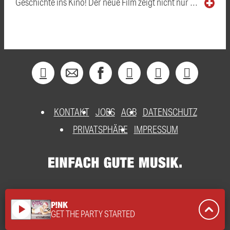
Geschichte ins Kino! Der neue Film zeigt nicht nur …
KONTAKT
JOBS
AGB
DATENSCHUTZ
PRIVATSPHÄRE
IMPRESSUM
P!NK
play_arrow
GET THE PARTY STARTED