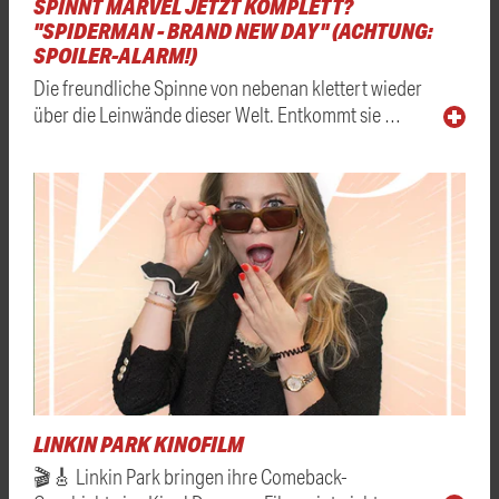
SPINNT MARVEL JETZT KOMPLETT?
"SPIDERMAN - BRAND NEW DAY" (ACHTUNG:
SPOILER-ALARM!)
Die freundliche Spinne von nebenan klettert wieder
über die Leinwände dieser Welt. Entkommt sie …
LINKIN PARK KINOFILM
🎬🎸 Linkin Park bringen ihre Comeback-