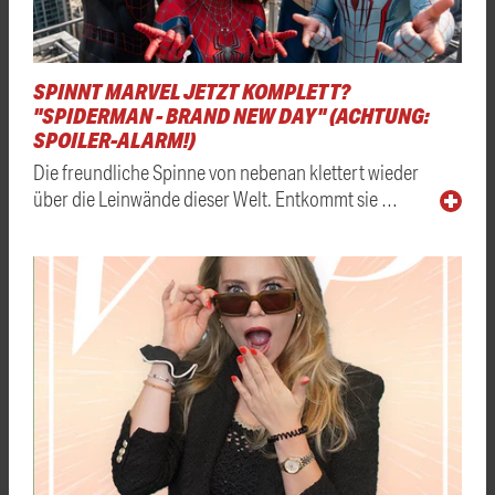
SPINNT MARVEL JETZT KOMPLETT?
"SPIDERMAN - BRAND NEW DAY" (ACHTUNG:
SPOILER-ALARM!)
Die freundliche Spinne von nebenan klettert wieder
über die Leinwände dieser Welt. Entkommt sie …