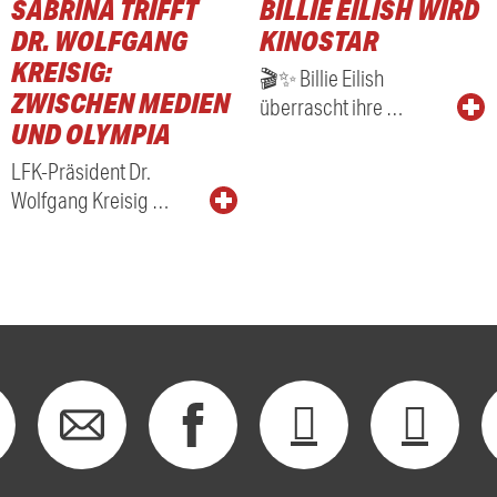
SABRINA TRIFFT
BILLIE EILISH WIRD
RADIO
DR. WOLFGANG
KINOSTAR
KREISIG:
🎬✨ Billie Eilish
ZWISCHEN MEDIEN
überrascht ihre …
UND OLYMPIA
LFK-Präsident Dr.
Wolfgang Kreisig …