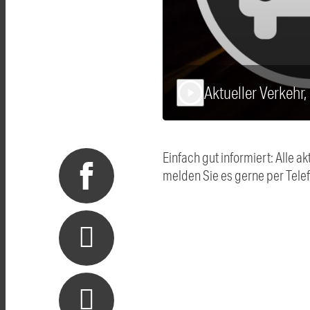
Aktueller Verkehr
play_arrow
Einfach gut informiert: Alle
melden Sie es gerne per Tel