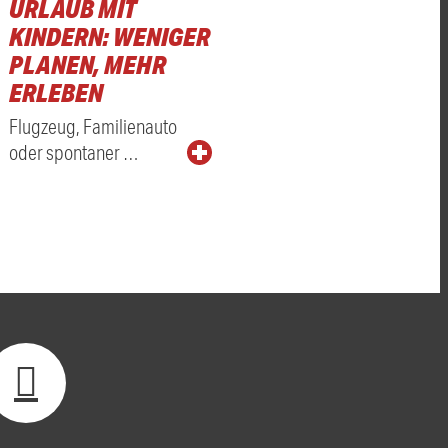
URLAUB MIT
KINDERN: WENIGER
PLANEN, MEHR
ERLEBEN
Flugzeug, Familienauto
oder spontaner …