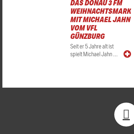
DAS DONAU 3 FM
WEIHNACHTSMARKT
MIT MICHAEL JAHN
VOM VFL
GÜNZBURG
Seit er 5 Jahre alt ist
spielt Michael Jahn …