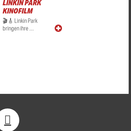
LINKIN PARK
KINOFILM
🎬🎸 Linkin Park
bringen ihre …