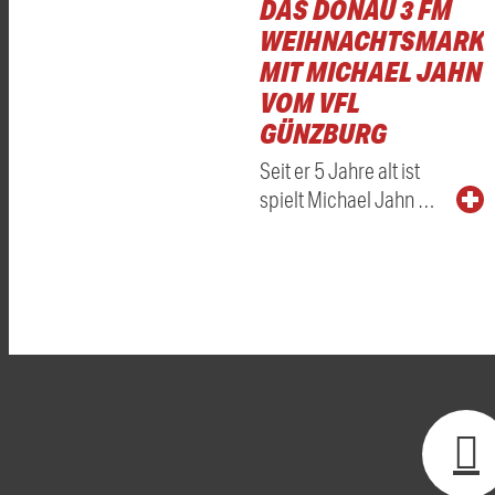
DAS DONAU 3 FM
WEIHNACHTSMARKT
MIT MICHAEL JAHN
VOM VFL
GÜNZBURG
Seit er 5 Jahre alt ist
spielt Michael Jahn …