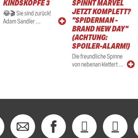
KINDSKÖPFE 3
SPINNT MARVEL
RADIO
JETZT KOMPLETT?
😂🎬 Sie sind zurück!
"SPIDERMAN -
Adam Sandler …
BRAND NEW DAY"
(ACHTUNG:
SPOILER-ALARM!)
Die freundliche Spinne
von nebenan klettert …