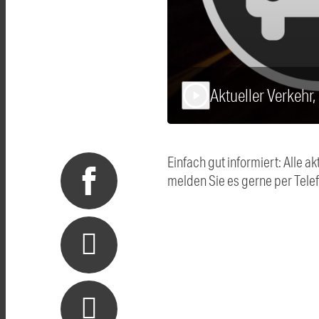
Aktueller Verkehr
play_arrow
Einfach gut informiert: Alle
melden Sie es gerne per Tel