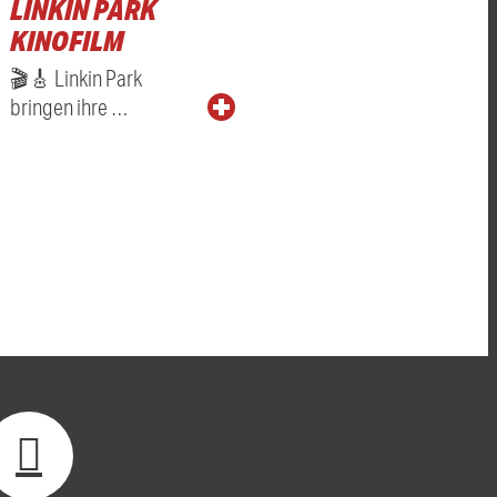
LINKIN PARK
KINOFILM
🎬🎸 Linkin Park
bringen ihre …