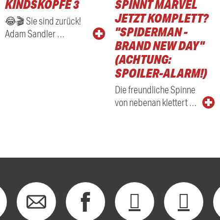
KINDSKÖPFE 3
SPINNT MARVEL
RADIO
JETZT KOMPLETT?
😂🎬 Sie sind zurück!
"SPIDERMAN -
Adam Sandler …
BRAND NEW DAY"
(ACHTUNG:
SPOILER-ALARM!)
Die freundliche Spinne
von nebenan klettert …