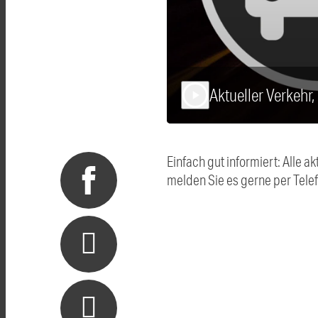
Aktueller Verkehr
play_arrow
Einfach gut informiert: Alle
melden Sie es gerne per Tel