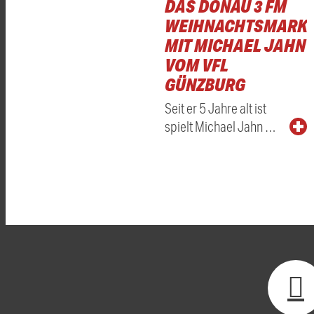
DAS DONAU 3 FM
WEIHNACHTSMARKT
MIT MICHAEL JAHN
VOM VFL
GÜNZBURG
Seit er 5 Jahre alt ist
spielt Michael Jahn …