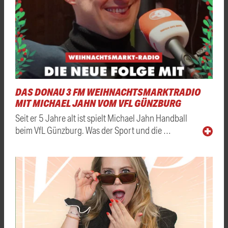
DAS DONAU 3 FM WEIHNACHTSMARKTRADIO
MIT MICHAEL JAHN VOM VFL GÜNZBURG
Seit er 5 Jahre alt ist spielt Michael Jahn Handball
beim VfL Günzburg. Was der Sport und die …