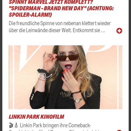
SPINNT MARVEL JETZT KOMPLETT?
"SPIDERMAN - BRAND NEW DAY" (ACHTUNG:
SPOILER-ALARM!)
Die freundliche Spinne von nebenan klettert wieder
über die Leinwände dieser Welt. Entkommt sie …
LINKIN PARK KINOFILM
🎬🎸 Linkin Park bringen ihre Comeback-