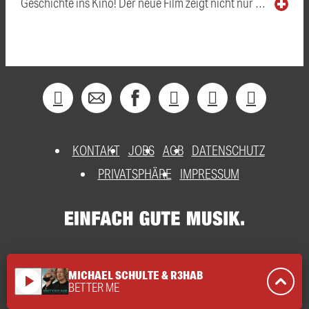
Geschichte ins Kino! Der neue Film zeigt nicht nur …
KONTAKT
JOBS
AGB
DATENSCHUTZ
PRIVATSPHÄRE
IMPRESSUM
MICHAEL SCHULTE & R3HAB
play_arrow
BETTER ME