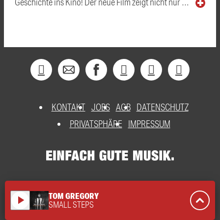
Geschichte ins Kino! Der neue Film zeigt nicht nur …
KONTAKT
JOBS
AGB
DATENSCHUTZ
PRIVATSPHÄRE
IMPRESSUM
TOM GREGORY
play_arrow
SMALL STEPS