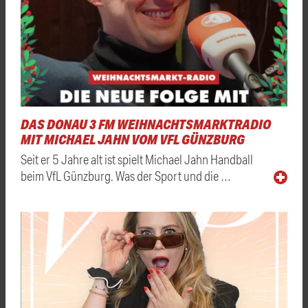
DAS DONAU 3 FM WEIHNACHTSMARKTRADIO
MIT MICHAEL JAHN VOM VFL GÜNZBURG
Seit er 5 Jahre alt ist spielt Michael Jahn Handball
beim VfL Günzburg. Was der Sport und die …