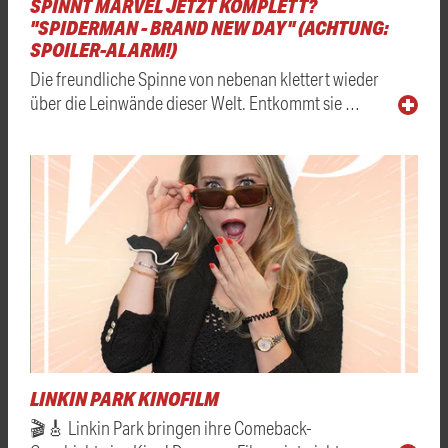
SPINNT MARVEL JETZT KOMPLETT?
"SPIDERMAN - BRAND NEW DAY" (ACHTUNG:
SPOILER-ALARM!)
Die freundliche Spinne von nebenan klettert wieder
über die Leinwände dieser Welt. Entkommt sie …
LINKIN PARK KINOFILM
🎬🎸 Linkin Park bringen ihre Comeback-