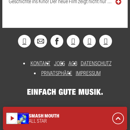
Geschichte ins Kino! Der neue Film zeigt nicht nur …
KONTAKT
JOBS
AGB
DATENSCHUTZ
PRIVATSPHÄRE
IMPRESSUM
SMASH MOUTH
play_arrow
ALL STAR