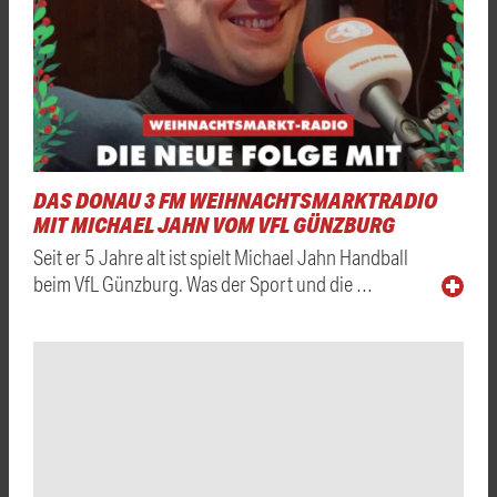
DAS DONAU 3 FM WEIHNACHTSMARKTRADIO
MIT MICHAEL JAHN VOM VFL GÜNZBURG
Seit er 5 Jahre alt ist spielt Michael Jahn Handball
beim VfL Günzburg. Was der Sport und die …