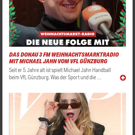
DAS DONAU 3 FM WEIHNACHTSMARKTRADIO
MIT MICHAEL JAHN VOM VFL GÜNZBURG
Seit er 5 Jahre alt ist spielt Michael Jahn Handball
beim VfL Günzburg. Was der Sport und die …