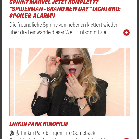
SPINNT MARVEL JETZT KOMPLETT?
"SPIDERMAN - BRAND NEW DAY" (ACHTUNG:
SPOILER-ALARM!)
Die freundliche Spinne von nebenan klettert wieder
über die Leinwände dieser Welt. Entkommt sie …
LINKIN PARK KINOFILM
🎬🎸 Linkin Park bringen ihre Comeback-