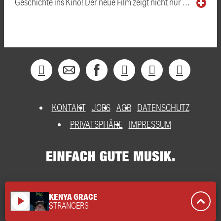
Geschichte ins Kino! Der neue Film zeigt nicht nur …
KONTAKT
JOBS
AGB
DATENSCHUTZ
PRIVATSPHÄRE
IMPRESSUM
KENYA GRACE
play_arrow
STRANGERS