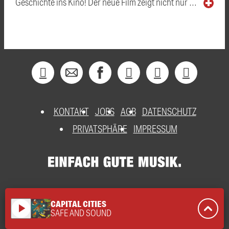
Geschichte ins Kino! Der neue Film zeigt nicht nur …
KONTAKT
JOBS
AGB
DATENSCHUTZ
PRIVATSPHÄRE
IMPRESSUM
CAPITAL CITIES
play_arrow
SAFE AND SOUND