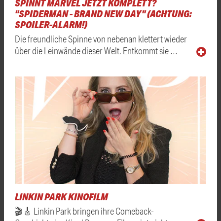
SPINNT MARVEL JETZT KOMPLETT?
"SPIDERMAN - BRAND NEW DAY" (ACHTUNG:
SPOILER-ALARM!)
Die freundliche Spinne von nebenan klettert wieder
über die Leinwände dieser Welt. Entkommt sie …
LINKIN PARK KINOFILM
🎬🎸 Linkin Park bringen ihre Comeback-