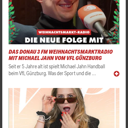
DAS DONAU 3 FM WEIHNACHTSMARKTRADIO
MIT MICHAEL JAHN VOM VFL GÜNZBURG
Seit er 5 Jahre alt ist spielt Michael Jahn Handball
beim VfL Günzburg. Was der Sport und die …