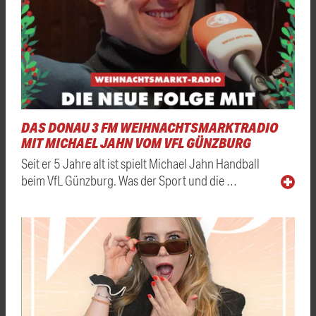
DAS DONAU 3 FM WEIHNACHTSMARKTRADIO
MIT MICHAEL JAHN VOM VFL GÜNZBURG
Seit er 5 Jahre alt ist spielt Michael Jahn Handball
beim VfL Günzburg. Was der Sport und die …