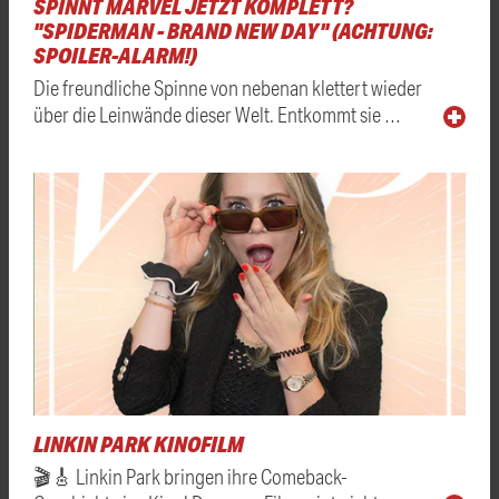
SPINNT MARVEL JETZT KOMPLETT?
"SPIDERMAN - BRAND NEW DAY" (ACHTUNG:
SPOILER-ALARM!)
Die freundliche Spinne von nebenan klettert wieder
über die Leinwände dieser Welt. Entkommt sie …
LINKIN PARK KINOFILM
🎬🎸 Linkin Park bringen ihre Comeback-