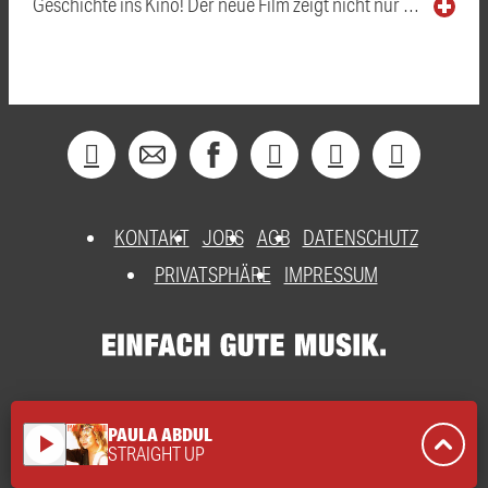
Geschichte ins Kino! Der neue Film zeigt nicht nur …
KONTAKT
JOBS
AGB
DATENSCHUTZ
PRIVATSPHÄRE
IMPRESSUM
PAULA ABDUL
play_arrow
STRAIGHT UP