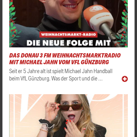
DAS DONAU 3 FM WEIHNACHTSMARKTRADIO
MIT MICHAEL JAHN VOM VFL GÜNZBURG
Seit er 5 Jahre alt ist spielt Michael Jahn Handball
beim VfL Günzburg. Was der Sport und die …