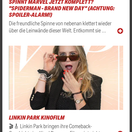
SPINNT MARVEL JETZT KOMPLETT?
"SPIDERMAN - BRAND NEW DAY" (ACHTUNG:
SPOILER-ALARM!)
Die freundliche Spinne von nebenan klettert wieder
über die Leinwände dieser Welt. Entkommt sie …
LINKIN PARK KINOFILM
🎬🎸 Linkin Park bringen ihre Comeback-