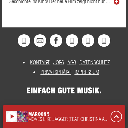
Geschichte ins Kino! Der neue Film zeigt nicht nur …
KONTAKT
JOBS
AGB
DATENSCHUTZ
PRIVATSPHÄRE
IMPRESSUM
MAROON 5
play_arrow
MOVES LIKE JAGGER (FEAT. CHRISTINA AGUILERA)