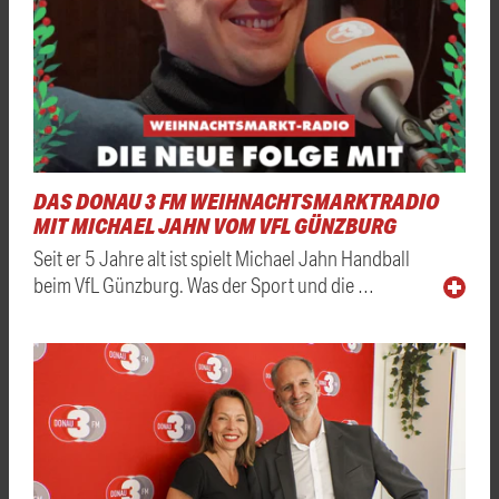
DAS DONAU 3 FM WEIHNACHTSMARKTRADIO
MIT MICHAEL JAHN VOM VFL GÜNZBURG
Seit er 5 Jahre alt ist spielt Michael Jahn Handball
beim VfL Günzburg. Was der Sport und die …