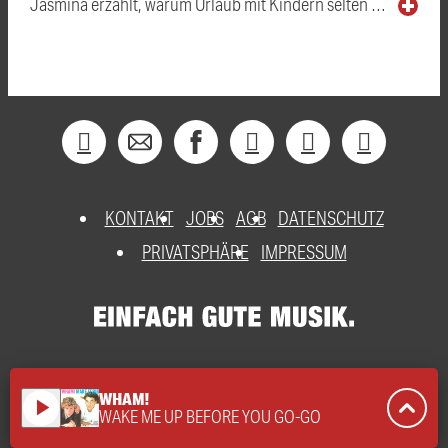
Jasmina erzählt, warum Urlaub mit Kindern selten …
KONTAKT
JOBS
AGB
DATENSCHUTZ
PRIVATSPHÄRE
IMPRESSUM
WHAM!
play_arrow
WAKE ME UP BEFORE YOU GO-GO