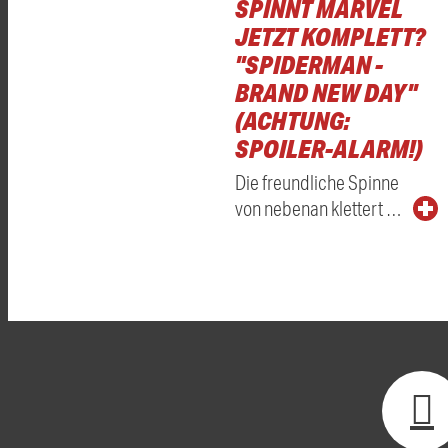
SPINNT MARVEL
JETZT KOMPLETT?
"SPIDERMAN -
BRAND NEW DAY"
(ACHTUNG:
SPOILER-ALARM!)
Die freundliche Spinne
von nebenan klettert …