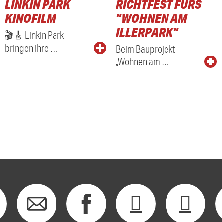
LINKIN PARK
RICHTFEST FÜRS
KINOFILM
"WOHNEN AM
ILLERPARK"
🎬🎸 Linkin Park
bringen ihre …
Beim Bauprojekt
„Wohnen am …