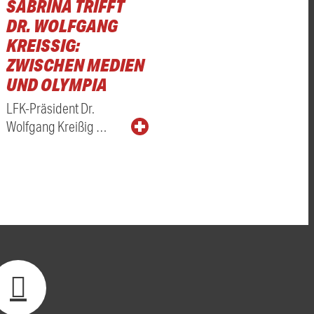
SABRINA TRIFFT
DR. WOLFGANG
KREISSIG: Z
WISCHEN MEDIEN U
ND OLYMPIA
LFK-Präsident Dr.
Wolfgang Kreißig …