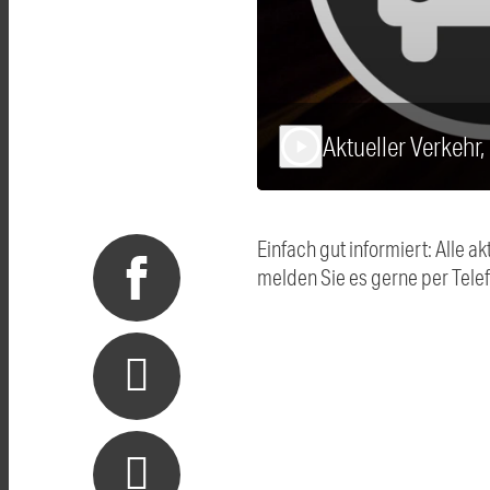
Aktueller Verkehr,
play_arrow
Einfach gut informiert: Alle
melden Sie es gerne per Tel