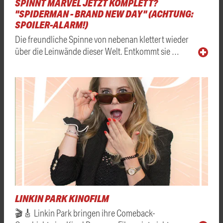
SPINNT MARVEL JETZT KOMPLETT?
"SPIDERMAN - BRAND NEW DAY" (ACHTUNG:
SPOILER-ALARM!)
Die freundliche Spinne von nebenan klettert wieder
über die Leinwände dieser Welt. Entkommt sie …
LINKIN PARK KINOFILM
🎬🎸 Linkin Park bringen ihre Comeback-