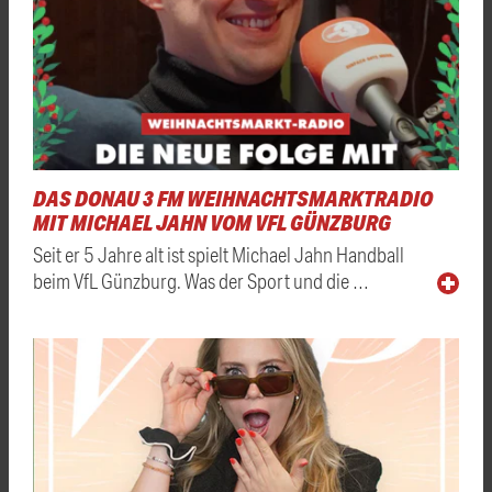
DAS DONAU 3 FM WEIHNACHTSMARKTRADIO
MIT MICHAEL JAHN VOM VFL GÜNZBURG
Seit er 5 Jahre alt ist spielt Michael Jahn Handball
beim VfL Günzburg. Was der Sport und die …