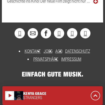
Geschichte ins Kino! Der neue Film zeigt nicht nur …
KONTAKT
JOBS
AGB
DATENSCHUTZ
PRIVATSPHÄRE
IMPRESSUM
KENYA GRACE
play_arrow
STRANGERS