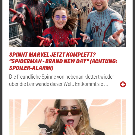
SPINNT MARVEL JETZT KOMPLETT?
"SPIDERMAN - BRAND NEW DAY" (ACHTUNG:
SPOILER-ALARM!)
Die freundliche Spinne von nebenan klettert wieder
über die Leinwände dieser Welt. Entkommt sie …