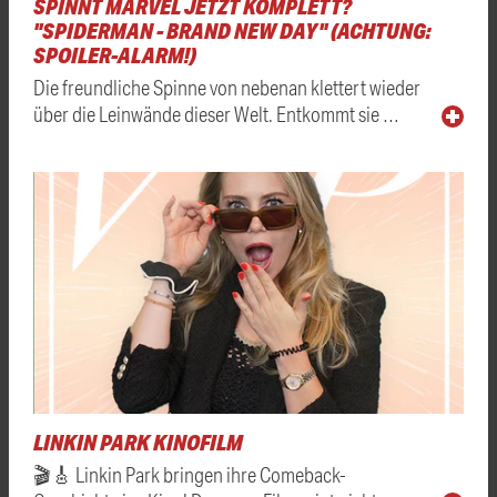
SPINNT MARVEL JETZT KOMPLETT?
"SPIDERMAN - BRAND NEW DAY" (ACHTUNG:
SPOILER-ALARM!)
Die freundliche Spinne von nebenan klettert wieder
über die Leinwände dieser Welt. Entkommt sie …
LINKIN PARK KINOFILM
🎬🎸 Linkin Park bringen ihre Comeback-