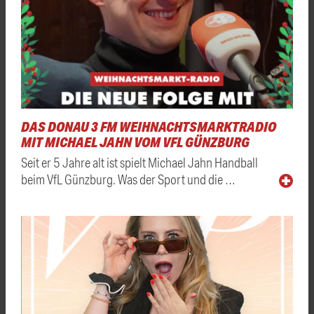
DAS DONAU 3 FM WEIHNACHTSMARKTRADIO
MIT MICHAEL JAHN VOM VFL GÜNZBURG
Seit er 5 Jahre alt ist spielt Michael Jahn Handball
beim VfL Günzburg. Was der Sport und die …