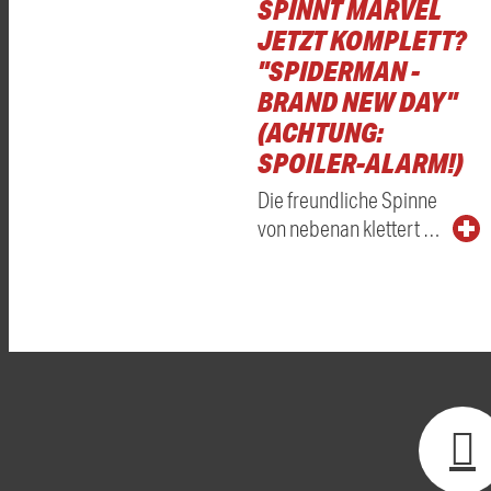
SPINNT MARVEL
JETZT KOMPLETT?
"SPIDERMAN -
BRAND NEW DAY"
(ACHTUNG:
SPOILER-ALARM!)
Die freundliche Spinne
von nebenan klettert …