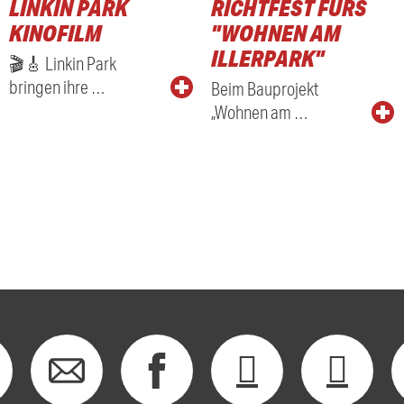
LINKIN PARK
RICHTFEST FÜRS
KINOFILM
"WOHNEN AM
ILLERPARK"
🎬🎸 Linkin Park
bringen ihre …
Beim Bauprojekt
„Wohnen am …