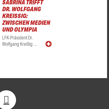
SABRINA TRIFFT
DR. WOLFGANG
KREISSIG: Z
WISCHEN MEDIEN U
ND OLYMPIA
LFK-Präsident Dr.
Wolfgang Kreißig …