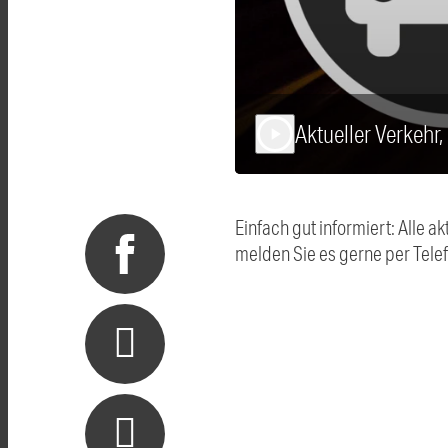
Aktueller Verkehr,
play_arrow
Einfach gut informiert: Alle
melden Sie es gerne per Tel