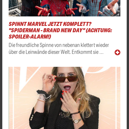
SPINNT MARVEL JETZT KOMPLETT?
"SPIDERMAN - BRAND NEW DAY" (ACHTUNG:
SPOILER-ALARM!)
Die freundliche Spinne von nebenan klettert wieder
über die Leinwände dieser Welt. Entkommt sie …