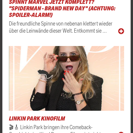
SPINNT MARVEL JETZT KOMPLETT?
"SPIDERMAN - BRAND NEW DAY" (ACHTUNG:
SPOILER-ALARM!)
Die freundliche Spinne von nebenan klettert wieder
über die Leinwände dieser Welt. Entkommt sie …
LINKIN PARK KINOFILM
🎬🎸 Linkin Park bringen ihre Comeback-