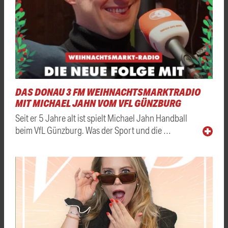
DAS DONAU 3 FM WEIHNACHTSMARKTRADIO
MIT MICHAEL JAHN VOM VFL GÜNZBURG
Seit er 5 Jahre alt ist spielt Michael Jahn Handball
beim VfL Günzburg. Was der Sport und die …