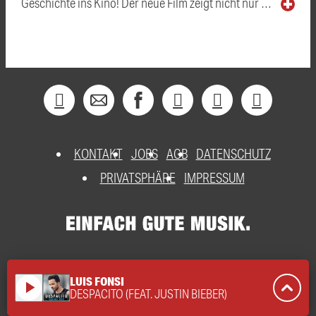
Geschichte ins Kino! Der neue Film zeigt nicht nur …
KONTAKT
JOBS
AGB
DATENSCHUTZ
PRIVATSPHÄRE
IMPRESSUM
LUIS FONSI
play_arrow
DESPACITO (FEAT. JUSTIN BIEBER)