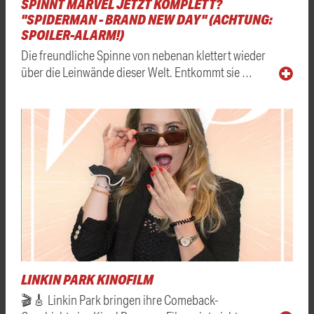
SPINNT MARVEL JETZT KOMPLETT?
"SPIDERMAN - BRAND NEW DAY" (ACHTUNG:
SPOILER-ALARM!)
Die freundliche Spinne von nebenan klettert wieder
über die Leinwände dieser Welt. Entkommt sie …
LINKIN PARK KINOFILM
🎬🎸 Linkin Park bringen ihre Comeback-