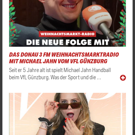
DAS DONAU 3 FM WEIHNACHTSMARKTRADIO
MIT MICHAEL JAHN VOM VFL GÜNZBURG
Seit er 5 Jahre alt ist spielt Michael Jahn Handball
beim VfL Günzburg. Was der Sport und die …