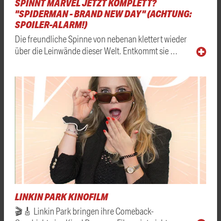
SPINNT MARVEL JETZT KOMPLETT?
"SPIDERMAN - BRAND NEW DAY" (ACHTUNG:
SPOILER-ALARM!)
Die freundliche Spinne von nebenan klettert wieder
über die Leinwände dieser Welt. Entkommt sie …
LINKIN PARK KINOFILM
🎬🎸 Linkin Park bringen ihre Comeback-