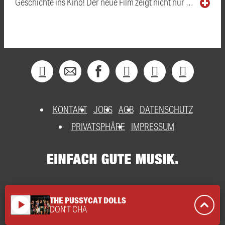
Geschichte ins Kino! Der neue Film zeigt nicht nur …
KONTAKT
JOBS
AGB
DATENSCHUTZ
PRIVATSPHÄRE
IMPRESSUM
THE PUSSYCAT DOLLS
play_arrow
DON'T CHA