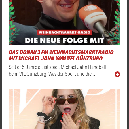
DAS DONAU 3 FM WEIHNACHTSMARKTRADIO
MIT MICHAEL JAHN VOM VFL GÜNZBURG
Seit er 5 Jahre alt ist spielt Michael Jahn Handball
beim VfL Günzburg. Was der Sport und die …