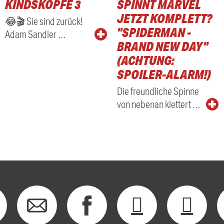
KINDSKÖPFE 3
SPINNT MARVEL
RADIO
JETZT KOMPLETT?
😂🎬 Sie sind zurück!
"SPIDERMAN -
Adam Sandler …
BRAND NEW DAY"
(ACHTUNG:
SPOILER-ALARM!)
Die freundliche Spinne
von nebenan klettert …