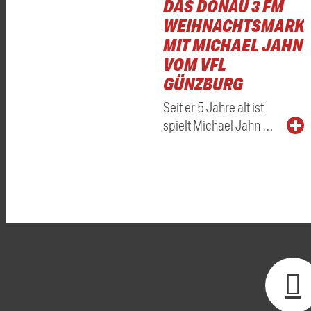
DAS DONAU 3 FM
WEIHNACHTSMARKT
MIT MICHAEL JAHN
VOM VFL
GÜNZBURG
Seit er 5 Jahre alt ist
spielt Michael Jahn …