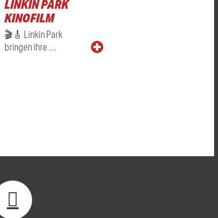
LINKIN PARK
KINOFILM
🎬🎸 Linkin Park
bringen ihre …