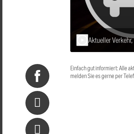
Aktueller Verkehr
play_arrow
Einfach gut informiert: Alle
melden Sie es gerne per Tel