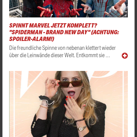
SPINNT MARVEL JETZT KOMPLETT?
"SPIDERMAN - BRAND NEW DAY" (ACHTUNG:
SPOILER-ALARM!)
Die freundliche Spinne von nebenan klettert wieder
über die Leinwände dieser Welt. Entkommt sie …