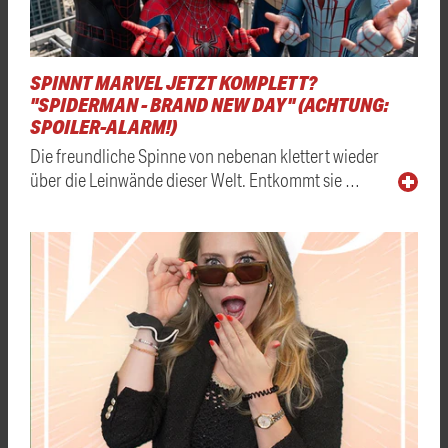
SPINNT MARVEL JETZT KOMPLETT?
"SPIDERMAN - BRAND NEW DAY" (ACHTUNG:
SPOILER-ALARM!)
Die freundliche Spinne von nebenan klettert wieder
über die Leinwände dieser Welt. Entkommt sie …