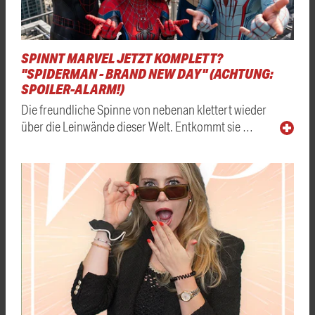
SPINNT MARVEL JETZT KOMPLETT?
"SPIDERMAN - BRAND NEW DAY" (ACHTUNG:
SPOILER-ALARM!)
Die freundliche Spinne von nebenan klettert wieder
über die Leinwände dieser Welt. Entkommt sie …